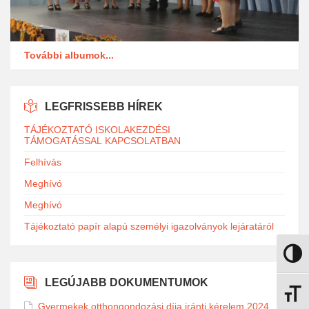
További albumok...
LEGFRISSEBB HÍREK
TÁJÉKOZTATÓ ISKOLAKEZDÉSI
TÁMOGATÁSSAL KAPCSOLATBAN
Felhívás
Meghívó
Meghívó
Tájékoztató papír alapú személyi igazolványok lejáratáról
Nagy k
LEGÚJABB DOKUMENTUMOK
Betűmé
Gyermekek otthongondozási díja iránti kérelem 2024