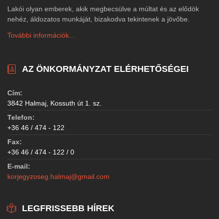
Lakói olyan emberek, akik megbecsülve a múltat és az elődök
nehéz, áldozatos munkáját, bizakodva tekintenek a jövőbe.
További információk...
AZ ÖNKORMÁNYZAT ELÉRHETŐSÉGEI
Cím:
3842 Halmaj, Kossuth út 1. sz.
Telefon:
+36 46 / 474 - 122
Fax:
+36 46 / 474 - 122 / 0
E-mail:
korjegyzoseg.halmaj@gmail.com
LEGFRISSEBB HÍREK