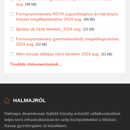
aug.
(98 kB)
Formanyomtatvány RGYK jogosultsághoz és hátrányos
helyzet megállapításához 2024 aug.
(98 kB)
Ápolási díj iránti kérelem_2024 aug.
(22 kB)
Formanyomtatvány gyermektartásdíj megelőlegezéshez
2024 aug.
(22 kB)
Aktív korúak ellátása iránti kérelem 2024 aug.
(31 kB)
További dokumentumok...
HALMAJRÓL
Halmajra dinamikusan fejlődő község erősödő vállalkozásokkal,
teljes körű infrastruktúrával és szép középületekkel a Miskolc-
Kassa gyorsforgalmi út közelében.