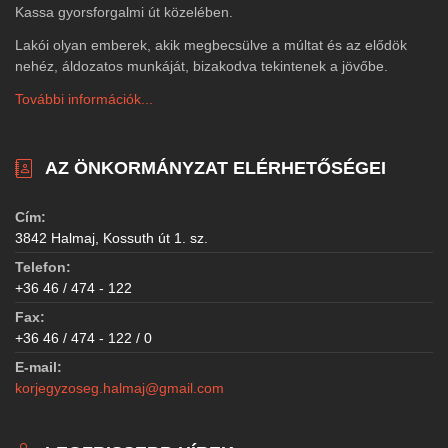
Kassa gyorsforgalmi út közelében.
Lakói olyan emberek, akik megbecsülve a múltat és az elődök
nehéz, áldozatos munkáját, bizakodva tekintenek a jövőbe.
További információk...
AZ ÖNKORMÁNYZAT ELÉRHETŐSÉGEI
Cím:
3842 Halmaj, Kossuth út 1. sz.
Telefon:
+36 46 / 474 - 122
Fax:
+36 46 / 474 - 122 / 0
E-mail:
korjegyzoseg.halmaj@gmail.com