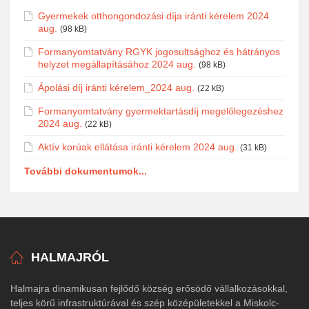
Gyermekek otthongondozási díja iránti kérelem 2024
aug.
(98 kB)
Formanyomtatvány RGYK jogosultsághoz és hátrányos
helyzet megállapításához 2024 aug.
(98 kB)
Ápolási díj iránti kérelem_2024 aug.
(22 kB)
Formanyomtatvány gyermektartásdíj megelőlegezéshez
2024 aug.
(22 kB)
Aktív korúak ellátása iránti kérelem 2024 aug.
(31 kB)
További dokumentumok...
HALMAJRÓL
Halmajra dinamikusan fejlődő község erősödő vállalkozásokkal,
teljes körű infrastruktúrával és szép középületekkel a Miskolc-