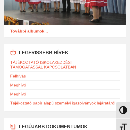
További albumok...
LEGFRISSEBB HÍREK
TÁJÉKOZTATÓ ISKOLAKEZDÉSI
TÁMOGATÁSSAL KAPCSOLATBAN
Felhívás
Meghívó
Meghívó
Tájékoztató papír alapú személyi igazolványok lejáratáról
Nagy k
LEGÚJABB DOKUMENTUMOK
Betűmé