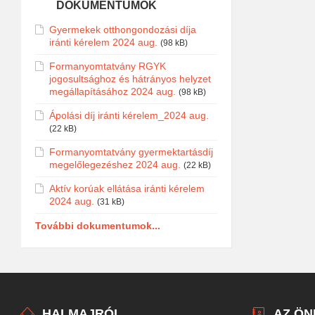
DOKUMENTUMOK
Gyermekek otthongondozási díja
iránti kérelem 2024 aug.
(98 kB)
Formanyomtatvány RGYK
jogosultsághoz és hátrányos helyzet
megállapításához 2024 aug.
(98 kB)
Ápolási díj iránti kérelem_2024 aug.
(22 kB)
Formanyomtatvány gyermektartásdíj
megelőlegezéshez 2024 aug.
(22 kB)
Aktív korúak ellátása iránti kérelem
2024 aug.
(31 kB)
További dokumentumok...
HALMAJRÓL
AZ Ö