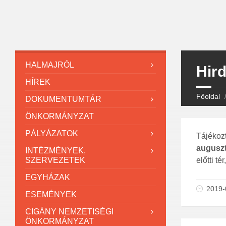
HALMAJRÓL
Hir
HÍREK
Főoldal
DOKUMENTUMTÁR
ÖNKORMÁNYZAT
PÁLYÁZATOK
Tájékoz
auguszt
INTÉZMÉNYEK,
SZERVEZETEK
előtti té
EGYHÁZAK
2019-
ESEMÉNYEK
CIGÁNY NEMZETISÉGI
ÖNKORMÁNYZAT