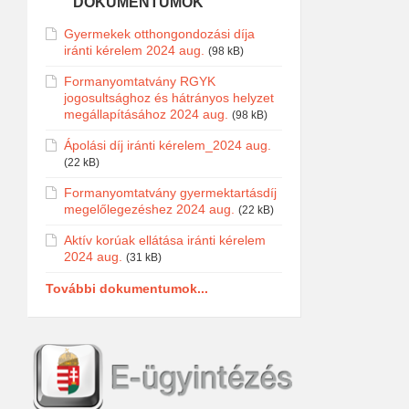
DOKUMENTUMOK
Gyermekek otthongondozási díja
iránti kérelem 2024 aug.
(98 kB)
Formanyomtatvány RGYK
jogosultsághoz és hátrányos helyzet
megállapításához 2024 aug.
(98 kB)
Ápolási díj iránti kérelem_2024 aug.
(22 kB)
Formanyomtatvány gyermektartásdíj
megelőlegezéshez 2024 aug.
(22 kB)
Aktív korúak ellátása iránti kérelem
2024 aug.
(31 kB)
További dokumentumok...