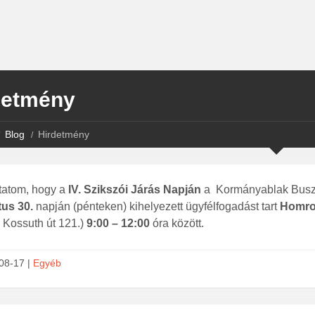
detmény
Blog
Hirdetmény
tatom, hogy a
IV. Szikszói Járás Napján
a Kormányablak Busz (
us 30.
napján (pénteken) kihelyezett ügyfélfogadást tart
Homr
r, Kossuth út 121.)
9:00 – 12:00
óra között.
08-17 |
Egyéb