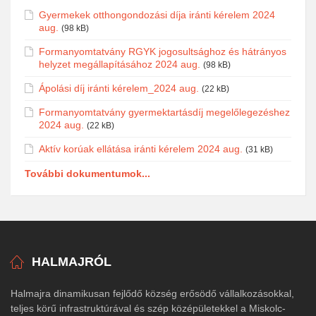
Gyermekek otthongondozási díja iránti kérelem 2024
aug.
(98 kB)
Formanyomtatvány RGYK jogosultsághoz és hátrányos
helyzet megállapításához 2024 aug.
(98 kB)
Ápolási díj iránti kérelem_2024 aug.
(22 kB)
Formanyomtatvány gyermektartásdíj megelőlegezéshez
2024 aug.
(22 kB)
Aktív korúak ellátása iránti kérelem 2024 aug.
(31 kB)
További dokumentumok...
HALMAJRÓL
Halmajra dinamikusan fejlődő község erősödő vállalkozásokkal,
teljes körű infrastruktúrával és szép középületekkel a Miskolc-