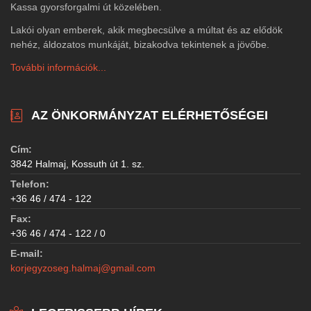
Kassa gyorsforgalmi út közelében.
Lakói olyan emberek, akik megbecsülve a múltat és az elődök
nehéz, áldozatos munkáját, bizakodva tekintenek a jövőbe.
További információk...
AZ ÖNKORMÁNYZAT ELÉRHETŐSÉGEI
Cím:
3842 Halmaj, Kossuth út 1. sz.
Telefon:
+36 46 / 474 - 122
Fax:
+36 46 / 474 - 122 / 0
E-mail:
korjegyzoseg.halmaj@gmail.com