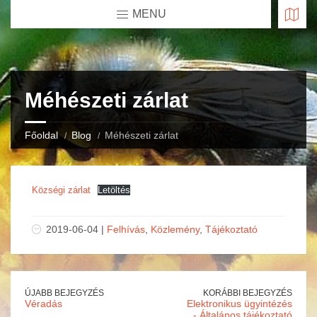
MENU
Méhészeti zárlat
Főoldal
Blog
Méhészeti zárlat
Községi zárlat
Letöltés
2019-06-04 |
Felhívás
,
Közlemény
,
Tájékoztató
ÚJABB BEJEGYZÉS
KORÁBBI BEJEGYZÉS
Véradás
Elektronikus ügyintézés
- Általános tájékoztató