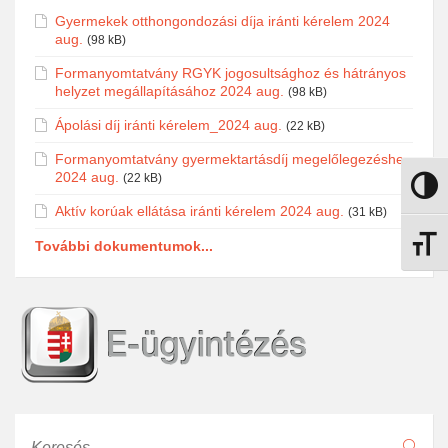
Gyermekek otthongondozási díja iránti kérelem 2024
aug.
(98 kB)
Formanyomtatvány RGYK jogosultsághoz és hátrányos
helyzet megállapításához 2024 aug.
(98 kB)
Ápolási díj iránti kérelem_2024 aug.
(22 kB)
Formanyomtatvány gyermektartásdíj megelőlegezéshez
2024 aug.
(22 kB)
Nagy k
Aktív korúak ellátása iránti kérelem 2024 aug.
(31 kB)
További dokumentumok...
Betűmé
Keresés