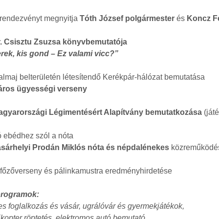
rendezvényt megnyitja
Tóth József polgármester
és
Koncz Fe
r. Csisztu Zsuzsa könyvbemutatója
rek, kis gond – Ez valami vicc?”
lmaj belterületén létesítendő Kerékpár-hálózat bemutatása
ros ügyességi verseny
agyarországi Légimentésért Alapítvány bemutatkozása
(ját
 ebédhez szól a nóta
ásárhelyi Prodán Miklós nóta és népdalénekes
közreműködé
 főzőverseny és pálinkamustra eredményhirdetése
programok:
 foglalkozás és vásár, ugrálóvár és gyermekjátékok,
ikopter röptetés, elektromos autó bemutató