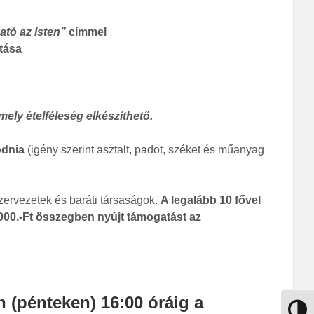
ató az Isten”
címmel
ítása
ly ételféleség elkészíthető.
odnia
(igény szerint asztalt, padot, széket és műanyag
zervezetek és baráti társaságok.
A legalább 10 fővel
00.-Ft összegben nyújt támogatást az
 (pénteken) 16:00 óráig a
Nagy k