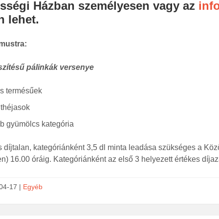
sségi Házban személyesen vagy az
inf
 lehet.
mustra:
szítésű pálinkák versenye
s termésűek
théjasok
b gyümölcs kategória
 díjtalan, kategóriánként 3,5 dl minta leadása szükséges a K
n) 16.00 óráig. Kategóriánként az első 3 helyezett értékes díj
04-17 |
Egyéb