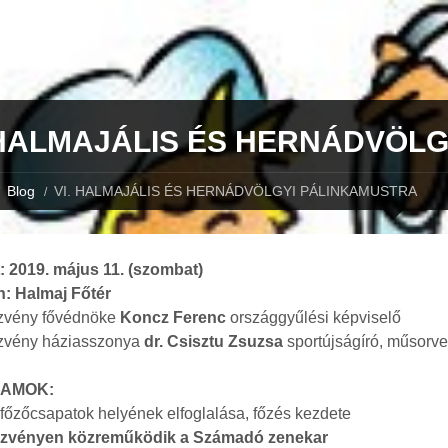
 HALMAJÁLIS ÉS HERNÁDVÖL
Blog
VI. HALMAJÁLIS ÉS HERNÁDVÖLGYI PÁLINKAMUSTRA
: 2019. május 11. (szombat)
n: Halmaj Főtér
zvény fővédnöke
Koncz Ferenc
országgyűlési képviselő
zvény háziasszonya
dr. Csisztu Zsuzsa
sportújságíró, műsorve
AMOK:
 főzőcsapatok helyének elfoglalása, főzés kezdete
ezvényen közreműködik a Számadó zenekar