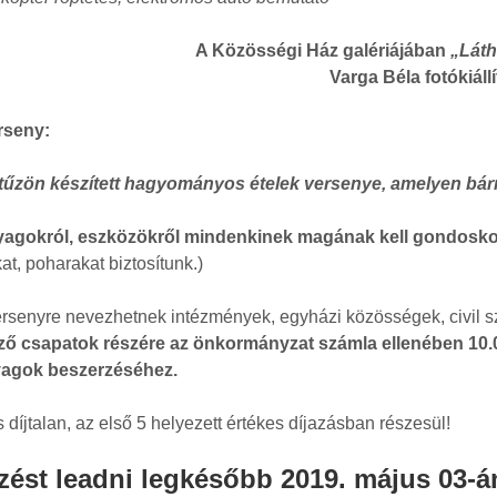
A Közösségi Ház galériájában
„Láth
Varga Béla fotókiáll
rseny:
űzön készített hagyományos ételek versenye, amelyen bárme
agokról, eszközökről mindenkinek magának kell gondosk
at, poharakat biztosítunk.)
rsenyre nevezhetnek intézmények, egyházi közösségek, civil s
ő csapatok részére az önkormányzat számla ellenében 10.0
agok beszerzéséhez.
díjtalan, az első 5 helyezett értékes díjazásban részesül!
ést leadni legkésőbb 2019. május 03-án