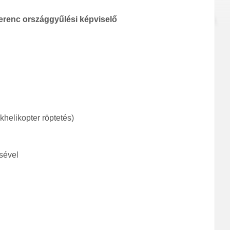
renc országgyűlési képviselő
ékhelikopter röptetés)
sével