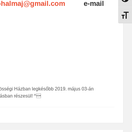
ohalmaj@gmail.com
e-mail
Betűmé
özösségi Házban legkésőbb 2019. május 03-án
azásban részesül! ^