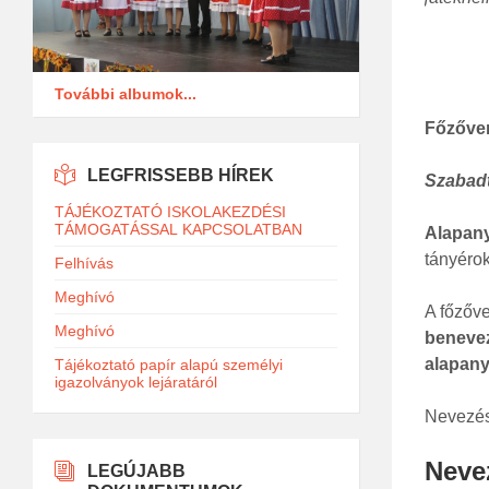
További albumok...
Főzőve
LEGFRISSEBB HÍREK
Szabadt
TÁJÉKOZTATÓ ISKOLAKEZDÉSI
TÁMOGATÁSSAL KAPCSOLATBAN
Alapany
tányérok
Felhívás
Meghívó
A főzőve
Meghívó
benevez
alapany
Tájékoztató papír alapú személyi
igazolványok lejáratáról
Nevezés 
Nevez
LEGÚJABB