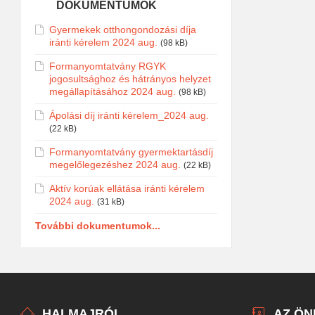
DOKUMENTUMOK
Gyermekek otthongondozási díja
iránti kérelem 2024 aug.
(98 kB)
Formanyomtatvány RGYK
jogosultsághoz és hátrányos helyzet
megállapításához 2024 aug.
(98 kB)
Ápolási díj iránti kérelem_2024 aug.
(22 kB)
Formanyomtatvány gyermektartásdíj
megelőlegezéshez 2024 aug.
(22 kB)
Aktív korúak ellátása iránti kérelem
2024 aug.
(31 kB)
További dokumentumok...
HALMAJRÓL
AZ Ö