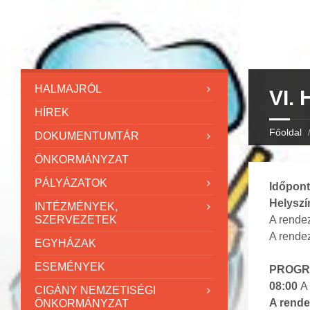
HALMAJRÓL
VI.
HÍREK
Főoldal
DOKUMENTUMTÁR
ÖNKORMÁNYZAT
PÁLYÁZATOK
Időpont
Helyszí
INTÉZMÉNYEK,
SZERVEZETEK
A rende
A rende
EGYHÁZAK
ESEMÉNYEK
PROGR
08:00
A
CIGÁNY NEMZETISÉGI
A rend
ÖNKORMÁNYZAT