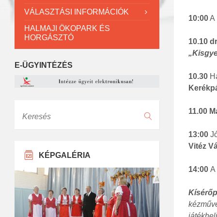
VÁLASZTÁSI INFORMÁCIÓK
10:00
A 
HALMAJI ÖKOPARK ÉS
HORGÁSZTÓ
10.10 d
„Kisgye
E-ÜGYINTÉZÉS
10.30
Ha
Kerékpá
Keresés
11.00 M
13:00
Jó
Vitéz V
KÉPGALÉRIA
14:00
A
Kísérő
kézműves
játékhel