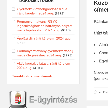
DOKUMENTUMOK
Közö
címen
Gyermekek otthongondozási díja
iránti kérelem 2024 aug.
(98 kB)
Formanyomtatvány RGYK
Pálinka
jogosultsághoz és hátrányos helyzet
megállapításához 2024 aug.
(98 kB)
Házi ké
Ápolási díj iránti kérelem_2024 aug.
(22 kB)
Almá
Formanyomtatvány gyermektartásdíj
Cson
megelőlegezéshez 2024 aug.
(22 kB)
Egyé
Aktív korúak ellátása iránti kérelem
2024 aug.
(31 kB)
Nevezés
További dokumentumok...
(pénteke
2019-