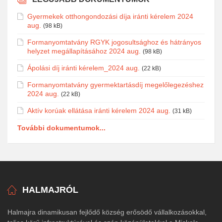
Gyermekek otthongondozási díja iránti kérelem 2024
aug.
(98 kB)
Formanyomtatvány RGYK jogosultsághoz és hátrányos
helyzet megállapításához 2024 aug.
(98 kB)
Ápolási díj iránti kérelem_2024 aug.
(22 kB)
Formanyomtatvány gyermektartásdíj megelőlegezéshez
2024 aug.
(22 kB)
Aktív korúak ellátása iránti kérelem 2024 aug.
(31 kB)
További dokumentumok...
HALMAJRÓL
Halmajra dinamikusan fejlődő község erősödő vállalkozásokkal,