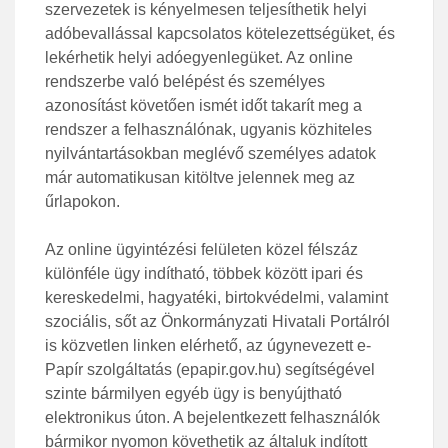
szervezetek is kényelmesen teljesíthetik helyi
adóbevallással kapcsolatos kötelezettségüket, és
lekérhetik helyi adóegyenlegüket. Az online
rendszerbe való belépést és személyes
azonosítást követően ismét időt takarít meg a
rendszer a felhasználónak, ugyanis közhiteles
nyilvántartásokban meglévő személyes adatok
már automatikusan kitöltve jelennek meg az
űrlapokon.
Az online ügyintézési felületen közel félszáz
különféle ügy indítható, többek között ipari és
kereskedelmi, hagyatéki, birtokvédelmi, valamint
szociális, sőt az Önkormányzati Hivatali Portálról
is közvetlen linken elérhető, az úgynevezett e-
Papír szolgáltatás (epapir.gov.hu) segítségével
szinte bármilyen egyéb ügy is benyújtható
elektronikus úton. A bejelentkezett felhasználók
bármikor nyomon követhetik az általuk indított