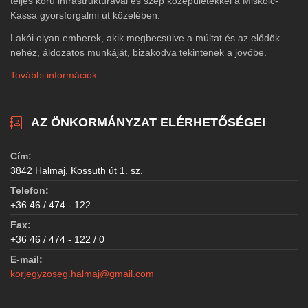
teljes körű infrastruktúrával és szép középületekkel a Miskolc-
Kassa gyorsforgalmi út közelében.
Lakói olyan emberek, akik megbecsülve a múltat és az elődök
nehéz, áldozatos munkáját, bizakodva tekintenek a jövőbe.
További információk...
AZ ÖNKORMÁNYZAT ELÉRHETŐSÉGEI
Cím:
3842 Halmaj, Kossuth út 1. sz.
Telefon:
+36 46 / 474 - 122
Fax:
+36 46 / 474 - 122 / 0
E-mail:
korjegyzoseg.halmaj@gmail.com