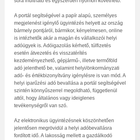
sora indítható és egyszerűen nyomon követhető.
A portál segítségével a papír alapú, személyes
megjelenést igénylő ügyintézés helyett az ország
bármely pontjáról, bármikor, kényelmesen, online
is intézhetők akár a magán és vállalkozói helyi
adóügyek is. Adóigazolás kérhető, túlfizetés
esetén átvezetés és visszatérítés
kezdeményezhető, gépjármű-, illetve termőföld
adó jelenthető be, valamint helyi/önkormányzati
adó- és értékbizonyítvány igénylésre is van mód. A
helyi iparűzési adó bevallása a portál segítségével
szintén könnyűszerrel megoldható, függetlenül
attól, hogy általános vagy ideiglenes
tevékenységről van szó.
Az elektronikus ügyintézésnek köszönhetően
jelentősen megrövidül a helyi adóbevallásra
fordított idő. A lakosság mellett a gazdálkodó