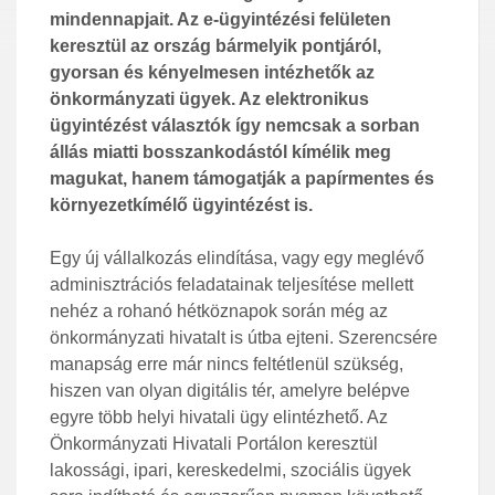
mindennapjait. Az e-ügyintézési felületen
keresztül az ország bármelyik pontjáról,
gyorsan és kényelmesen intézhetők az
önkormányzati ügyek. Az elektronikus
ügyintézést választók így nemcsak a sorban
állás miatti bosszankodástól kímélik meg
magukat, hanem támogatják a papírmentes és
környezetkímélő ügyintézést is.
Egy új vállalkozás elindítása, vagy egy meglévő
adminisztrációs feladatainak teljesítése mellett
nehéz a rohanó hétköznapok során még az
önkormányzati hivatalt is útba ejteni. Szerencsére
manapság erre már nincs feltétlenül szükség,
hiszen van olyan digitális tér, amelyre belépve
egyre több helyi hivatali ügy elintézhető. Az
Önkormányzati Hivatali Portálon keresztül
lakossági, ipari, kereskedelmi, szociális ügyek