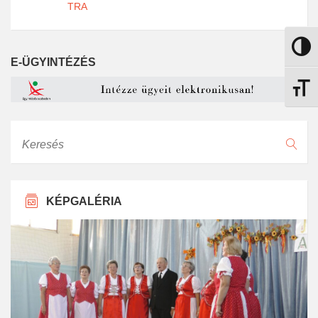
TRA
Nagy k
E-ÜGYINTÉZÉS
Betűmé
Keresés
KÉPGALÉRIA