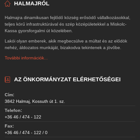
HALMAJRÓL
Halmajra dinamikusan fejlődő község erősödő vállalkozásokkal,
teljes körű infrastruktúrával és szép középületekkel a Miskolc-
Kassa gyorsforgalmi út közelében.
Lakói olyan emberek, akik megbecsülve a múltat és az elődök
nehéz, áldozatos munkáját, bizakodva tekintenek a jövőbe.
További információk...
AZ ÖNKORMÁNYZAT ELÉRHETŐSÉGEI
Cím:
3842 Halmaj, Kossuth út 1. sz.
Telefon:
+36 46 / 474 - 122
Fax:
+36 46 / 474 - 122 / 0