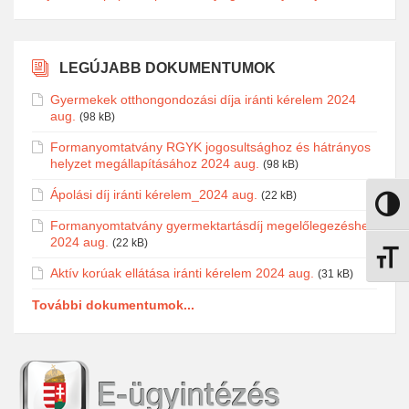
LEGÚJABB DOKUMENTUMOK
Gyermekek otthongondozási díja iránti kérelem 2024
aug.
(98 kB)
Formanyomtatvány RGYK jogosultsághoz és hátrányos
helyzet megállapításához 2024 aug.
(98 kB)
Ápolási díj iránti kérelem_2024 aug.
(22 kB)
Nagy k
Formanyomtatvány gyermektartásdíj megelőlegezéshez
2024 aug.
(22 kB)
Betűmé
Aktív korúak ellátása iránti kérelem 2024 aug.
(31 kB)
További dokumentumok...