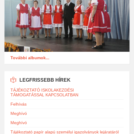
További albumok...
LEGFRISSEBB HÍREK
TÁJÉKOZTATÓ ISKOLAKEZDÉSI
TÁMOGATÁSSAL KAPCSOLATBAN
Felhívás
Meghívó
Meghívó
Tájékoztató papír alapú személyi igazolványok lejáratáról