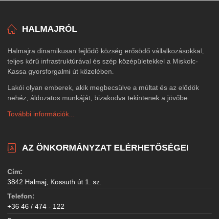
HALMAJRÓL
Halmajra dinamikusan fejlődő község erősödő vállalkozásokkal,
teljes körű infrastruktúrával és szép középületekkel a Miskolc-
Kassa gyorsforgalmi út közelében.
Lakói olyan emberek, akik megbecsülve a múltat és az elődök
nehéz, áldozatos munkáját, bizakodva tekintenek a jövőbe.
További információk...
AZ ÖNKORMÁNYZAT ELÉRHETŐSÉGEI
Cím:
3842 Halmaj, Kossuth út 1. sz.
Telefon:
+36 46 / 474 - 122