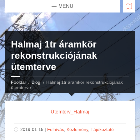
MENU
Halmaj 1tr áramkör
rekonstrukciójának
ütemterve
Főoldal
Blog
Halmaj 1tr áramkör rekonstrukciójának
ütemterve
Ütemterv_Halmaj
2019-01-15 |
Felhívás
,
Közlemény
,
Tájékoztató