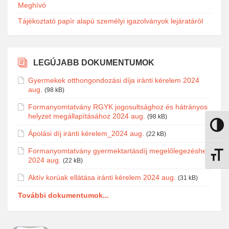
Meghívó
Tájékoztató papír alapú személyi igazolványok lejáratáról
LEGÚJABB DOKUMENTUMOK
Gyermekek otthongondozási díja iránti kérelem 2024
aug.
(98 kB)
Formanyomtatvány RGYK jogosultsághoz és hátrányos
helyzet megállapításához 2024 aug.
(98 kB)
Nagy k
Ápolási díj iránti kérelem_2024 aug.
(22 kB)
Formanyomtatvány gyermektartásdíj megelőlegezéshez
Betűmé
2024 aug.
(22 kB)
Aktív korúak ellátása iránti kérelem 2024 aug.
(31 kB)
További dokumentumok...