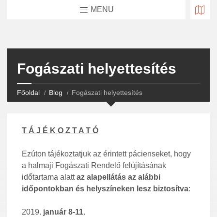
MENU
Fogászati helyettesítés
Főoldal
Blog
Fogászati helyettesítés
T Á J É K O Z T A T Ó
Ezúton tájékoztatjuk az érintett pácienseket, hogy
a halmaji Fogászati Rendelő felújításának
időtartama alatt
az alapellátás az alábbi
időpontokban és helyszíneken lesz biztosítva
:
január 8-11.