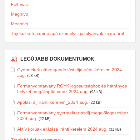
Felhívás
Meghívó
Meghívó
Tájékoztató papír alapú személyi igazolványok lejáratáról
LEGÚJABB DOKUMENTUMOK
Gyermekek otthongondozási díja iránti kérelem 2024
aug.
(98 kB)
Formanyomtatvány RGYK jogosultsághoz és hátrányos
helyzet megállapításához 2024 aug.
(98 kB)
Ápolási díj iránti kérelem_2024 aug.
(22 kB)
Formanyomtatvány gyermektartásdíj megelőlegezéshez
2024 aug.
(22 kB)
Aktív korúak ellátása iránti kérelem 2024 aug.
(31 kB)
További dokumentumok...