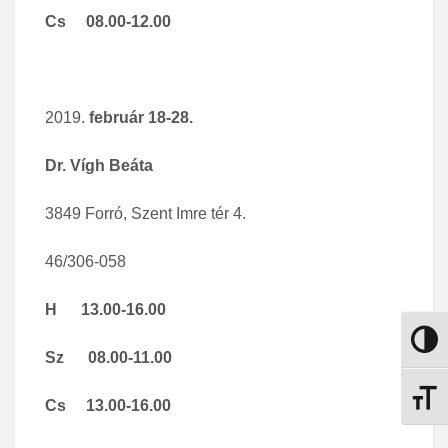
Cs 08.00-12.00
február 18-28.
Dr. Vígh Beáta
3849 Forró, Szent Imre tér 4.
46/306-058
H 13.00-16.00
Nagy k
Sz 08.00-11.00
Betűmé
Cs 13.00-16.00