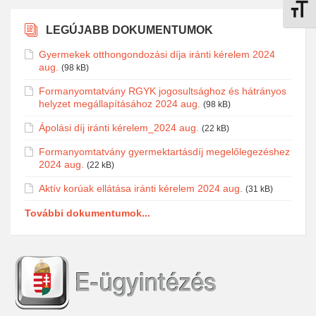
Betűmé
LEGÚJABB DOKUMENTUMOK
Gyermekek otthongondozási díja iránti kérelem 2024
aug.
(98 kB)
Formanyomtatvány RGYK jogosultsághoz és hátrányos
helyzet megállapításához 2024 aug.
(98 kB)
Ápolási díj iránti kérelem_2024 aug.
(22 kB)
Formanyomtatvány gyermektartásdíj megelőlegezéshez
2024 aug.
(22 kB)
Aktív korúak ellátása iránti kérelem 2024 aug.
(31 kB)
További dokumentumok...