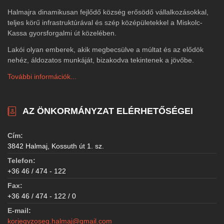
Halmajra dinamikusan fejlődő község erősödő vállalkozásokkal,
teljes körű infrastruktúrával és szép középületekkel a Miskolc-
Kassa gyorsforgalmi út közelében.
Lakói olyan emberek, akik megbecsülve a múltat és az elődök
nehéz, áldozatos munkáját, bizakodva tekintenek a jövőbe.
További információk...
AZ ÖNKORMÁNYZAT ELÉRHETŐSÉGEI
Cím:
3842 Halmaj, Kossuth út 1. sz.
Telefon:
+36 46 / 474 - 122
Fax:
+36 46 / 474 - 122 / 0
E-mail:
korjegyzoseg.halmaj@gmail.com