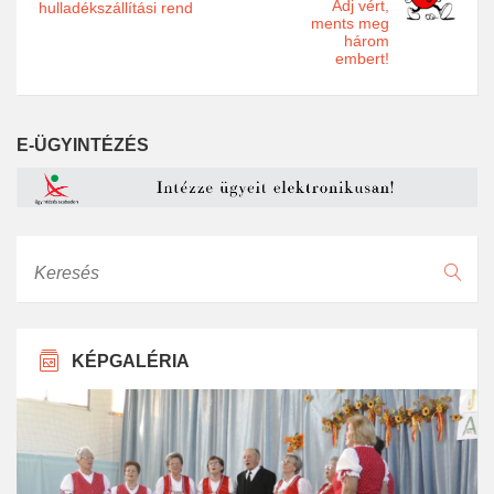
Adj vért,
hulladékszállítási rend
ments meg
három
embert!
E-ÜGYINTÉZÉS
Keresés
KÉPGALÉRIA