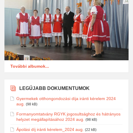
További albumok...
LEGÚJABB DOKUMENTUMOK
Gyermekek otthongondozási díja iránti kérelem 2024
aug.
(98 kB)
Formanyomtatvány RGYK jogosultsághoz és hátrányos
helyzet megállapításához 2024 aug.
(98 kB)
Ápolási díj iránti kérelem_2024 aug.
(22 kB)