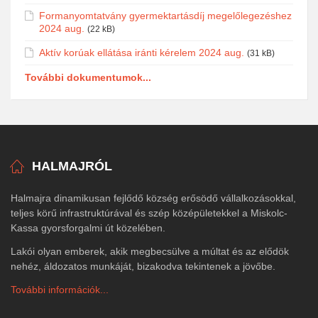
Formanyomtatvány gyermektartásdíj megelőlegezéshez
2024 aug.
(22 kB)
Aktív korúak ellátása iránti kérelem 2024 aug.
(31 kB)
További dokumentumok...
HALMAJRÓL
Halmajra dinamikusan fejlődő község erősödő vállalkozásokkal,
teljes körű infrastruktúrával és szép középületekkel a Miskolc-
Kassa gyorsforgalmi út közelében.
Lakói olyan emberek, akik megbecsülve a múltat és az elődök
nehéz, áldozatos munkáját, bizakodva tekintenek a jövőbe.
További információk...