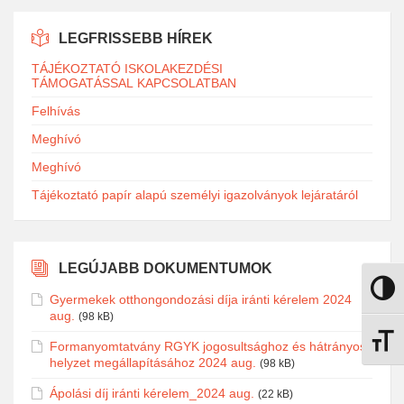
LEGFRISSEBB HÍREK
TÁJÉKOZTATÓ ISKOLAKEZDÉSI
TÁMOGATÁSSAL KAPCSOLATBAN
Felhívás
Meghívó
Meghívó
Tájékoztató papír alapú személyi igazolványok lejáratáról
LEGÚJABB DOKUMENTUMOK
Nagy k
Gyermekek otthongondozási díja iránti kérelem 2024
aug.
(98 kB)
Betűmé
Formanyomtatvány RGYK jogosultsághoz és hátrányos
helyzet megállapításához 2024 aug.
(98 kB)
Ápolási díj iránti kérelem_2024 aug.
(22 kB)