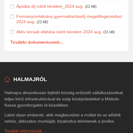
Ápolási díj iránti kérelem_2024 aug.
(22 kB)
Formanyomtatvány gyermektartásdíj megelőlegezéshez
2024 aug.
(22 kB)
Aktív korúak ellátása iránti kérelem 2024 aug.
(31 kB)
További dokumentumok...
HALMAJRÓL
Halmajra dinamikusan fejlődő község erősödő vállalkozásokkal,
teljes körű infrastruktúrával és szép középületekkel a Miskolc-
Kassa gyorsforgalmi út közelében.
Lakói olyan emberek, akik megbecsülve a múltat és az elődök
nehéz, áldozatos munkáját, bizakodva tekintenek a jövőbe.
További információk...