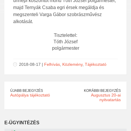
ünnepi köszöntőt mond Tóth József polgármester,
majd Ternyák Csaba egri érsek megáldja és
megszenteli Varga Gábor szobrászművész
alkotását.
Tisztelettel:
Tóth József
polgármester
2018-08-17 |
Felhívás
,
Közlemény
,
Tájékoztató
ÚJABB BEJEGYZÉS
KORÁBBI BEJEGYZÉS
Autópálya tájékoztató
Augusztus 20-ai
nyitvatartás
E-ÜGYINTÉZÉS