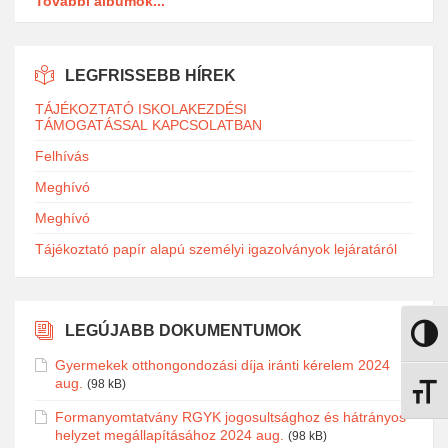
További albumok...
LEGFRISSEBB HÍREK
TÁJÉKOZTATÓ ISKOLAKEZDÉSI
TÁMOGATÁSSAL KAPCSOLATBAN
Felhívás
Meghívó
Meghívó
Tájékoztató papír alapú személyi igazolványok lejáratáról
LEGÚJABB DOKUMENTUMOK
Nagy k
Gyermekek otthongondozási díja iránti kérelem 2024
aug.
(98 kB)
Betűmé
Formanyomtatvány RGYK jogosultsághoz és hátrányos
helyzet megállapításához 2024 aug.
(98 kB)