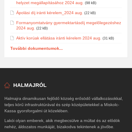
helyzet megállapításához 2024 aug.
(98 kB)
Ápolási díj iránti kérelem_2024 aug.
(22 kB)
Formanyomtatvány gyermektartásdíj megelőlegezéshez
2024 aug.
(22 kB)
Aktív korúak ellátása iránti kérelem 2024 aug.
(31 kB)
További dokumentumok...
HALMAJRÓL
Halmajra dinamikusan fejlődő község erősödő vállalkozásokkal,
teljes körű infrastruktúrával és szép középületekkel a Miskolc-
Kassa gyorsforgalmi út közelében.
Lakói olyan emberek, akik megbecsülve a múltat és az elődök
nehéz, áldozatos munkáját, bizakodva tekintenek a jövőbe.