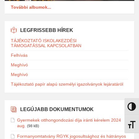
További albumok...
LEGFRISSEBB HÍREK
TÁJÉKOZTATÓ ISKOLAKEZDÉSI
TÁMOGATÁSSAL KAPCSOLATBAN
Felhívás
Meghívó
Meghívó
Tájékoztató papír alapú személyi igazolványok lejáratáról
Nagy k
LEGÚJABB DOKUMENTUMOK
Gyermekek otthongondozási díja iránti kérelem 2024
aug.
Betűmé
(98 kB)
Formanyomtatvány RGYK jogosultsághoz és hátrányos