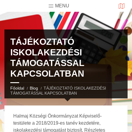
MENU
TÁJÉKOZTATÓ
ISKOLAKEZDÉSI
TÁMOGATÁSSAL
KAPCSOLATBAN
Főoldal
Blog
TÁJÉKOZTATÓ ISKOLAKEZDÉSI
TÁMOGATÁSSAL KAPCSOLATBAN
Halmaj Községi Önkormányzat Képviselő-
testülete a 2018/2019-es tanév kezdetére,
iskolakezdési támogatást biztosít. Részletes