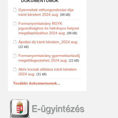
DOKUMENTUMOK
Gyermekek otthongondozási díja
iránti kérelem 2024 aug.
(98 kB)
Formanyomtatvány RGYK
jogosultsághoz és hátrányos helyzet
megállapításához 2024 aug.
(98 kB)
Ápolási díj iránti kérelem_2024 aug.
(22 kB)
Formanyomtatvány gyermektartásdíj
megelőlegezéshez 2024 aug.
(22 kB)
Aktív korúak ellátása iránti kérelem
2024 aug.
(31 kB)
További dokumentumok...