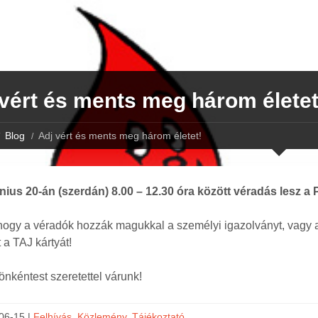
vért és ments meg három életet
Blog
Adj vért és ments meg három életet!
únius 20-án (szerdán) 8.00 – 12.30 óra között véradás lesz
hogy a véradók hozzák magukkal a személyi igazolványt, vagy az 
 a TAJ kártyát!
nkéntest szeretettel várunk!
06-15 |
Felhívás
,
Közlemény
,
Tájékoztató