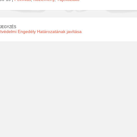
EJEGYZÉS
tvédelmi Engedély Határozatának javítása