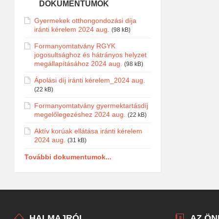
DOKUMENTUMOK
Gyermekek otthongondozási díja
iránti kérelem 2024 aug.
(98 kB)
Formanyomtatvány RGYK
jogosultsághoz és hátrányos helyzet
megállapításához 2024 aug.
(98 kB)
Ápolási díj iránti kérelem_2024 aug.
(22 kB)
Formanyomtatvány gyermektartásdíj
megelőlegezéshez 2024 aug.
(22 kB)
Aktív korúak ellátása iránti kérelem
2024 aug.
(31 kB)
További dokumentumok...
HALMAJRÓL
AZ Ö