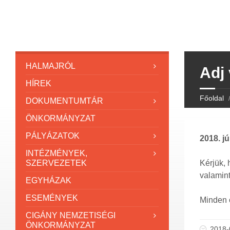
HALMAJRÓL
Adj 
HÍREK
Főoldal
DOKUMENTUMTÁR
ÖNKORMÁNYZAT
PÁLYÁZATOK
2018. j
INTÉZMÉNYEK,
SZERVEZETEK
Kérjük, 
valamint
EGYHÁZAK
ESEMÉNYEK
Minden ö
CIGÁNY NEMZETISÉGI
ÖNKORMÁNYZAT
2018-