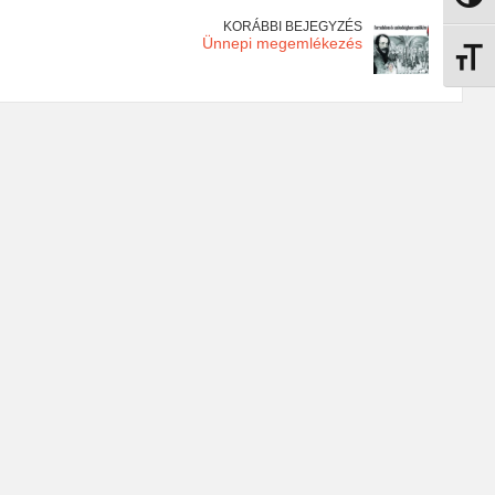
KORÁBBI BEJEGYZÉS
Ünnepi megemlékezés
Betűmé