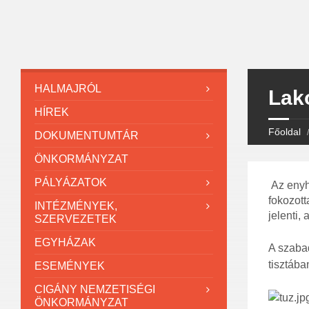
HALMAJRÓL
Lako
HÍREK
Főoldal
DOKUMENTUMTÁR
ÖNKORMÁNYZAT
PÁLYÁZATOK
Az enyh
fokozott
INTÉZMÉNYEK,
jelenti,
SZERVEZETEK
EGYHÁZAK
A szabad
tisztába
ESEMÉNYEK
CIGÁNY NEMZETISÉGI
ÖNKORMÁNYZAT