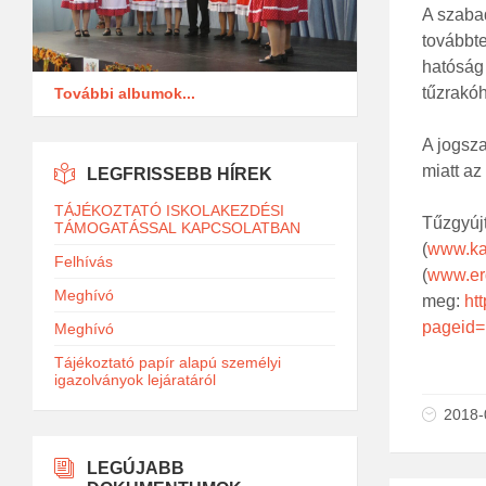
A szabad
továbbte
hatóság 
tűzrakóh
További albumok...
A jogsza
miatt az
LEGFRISSEBB HÍREK
TÁJÉKOZTATÓ ISKOLAKEZDÉSI
Tűzgyújt
TÁMOGATÁSSAL KAPCSOLATBAN
(
www.ka
Felhívás
(
www.er
Meghívó
meg:
ht
pageid=
Meghívó
Tájékoztató papír alapú személyi
igazolványok lejáratáról
2018-
LEGÚJABB