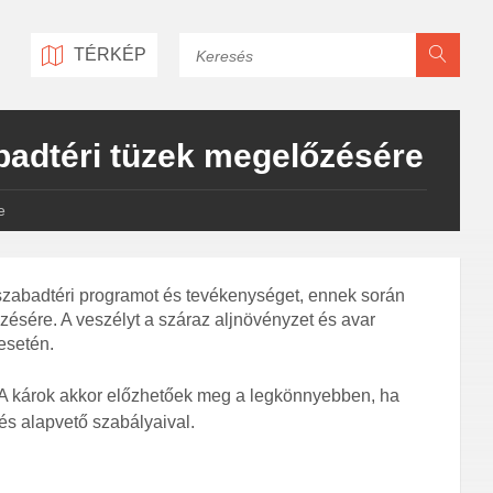
Keresés
TÉRKÉP
abadtéri tüzek megelőzésére
e
szabadtéri programot és tevékenységet, ennek során
zésére. A veszélyt a száraz aljnövényzet és avar
esetén.
 A károk akkor előzhetőek meg a legkönnyebben, ha
és alapvető szabályaival.