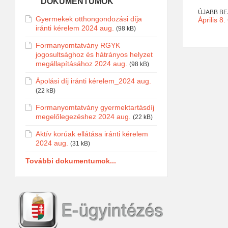
DOKUMENTUMOK
ÚJABB B
Gyermekek otthongondozási díja
Április 8
iránti kérelem 2024 aug.
(98 kB)
Formanyomtatvány RGYK
jogosultsághoz és hátrányos helyzet
megállapításához 2024 aug.
(98 kB)
Ápolási díj iránti kérelem_2024 aug.
(22 kB)
Formanyomtatvány gyermektartásdíj
megelőlegezéshez 2024 aug.
(22 kB)
Aktív korúak ellátása iránti kérelem
2024 aug.
(31 kB)
További dokumentumok...