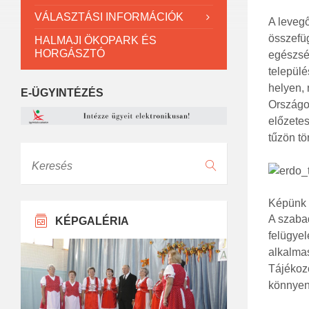
VÁLASZTÁSI INFORMÁCIÓK
A levegő
összefüg
HALMAJI ÖKOPARK ÉS
HORGÁSZTÓ
egészség
települé
helyen,
E-ÜGYINTÉZÉS
Országos
előzetes
tűzön tö
Keresés
Képünk c
A szabad
KÉPGALÉRIA
felügyel
alkalmas
Tájékozó
könnyen 