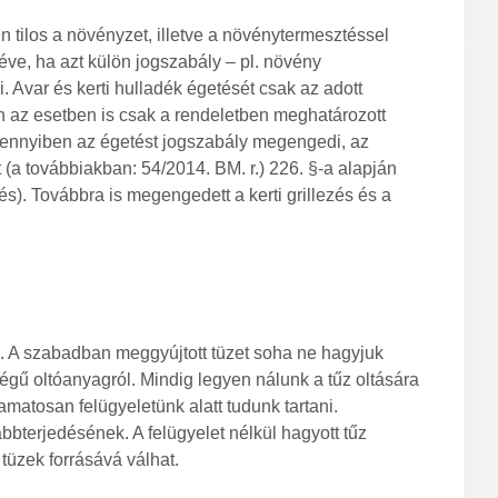
n tilos a növényzet, illetve a növénytermesztéssel
éve, ha azt külön jogszabály – pl. növény
Avar és kerti hulladék égetését csak az adott
 az esetben is csak a rendeletben meghatározott
mennyiben az égetést jogszabály megengedi, az
(a továbbiakban: 54/2014. BM. r.) 226. §-a alapján
és). Továbbra is megengedett a kerti grillezés és a
za. A szabadban meggyújtott tüzet soha ne hagyjuk
gű oltóanyagról. Mindig legyen nálunk a tűz oltására
matosan felügyeletünk alatt tudunk tartani.
bbterjedésének. A felügyelet nélkül hagyott tűz
tüzek forrásává válhat.