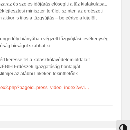
záraz és szeles időjárás elősegíti a tűz kialakulását,
ejlesztési miniszter, területi szinten az erdészeti
 akkor is tilos a tűzgyújtás – beleértve a kijelölt
gi engedély hiányában végzett tűzgyújtási tevékenység
óság bírságot szabhat ki.
rt keresse fel a katasztrófavédelem oldalait
 NÉBIH Erdészeti Igazgatóság honlapját
ilmjei az alábbi linkeken tekinthetőek
index2.php?pageid=press_video_index2&vi…
Nagy k