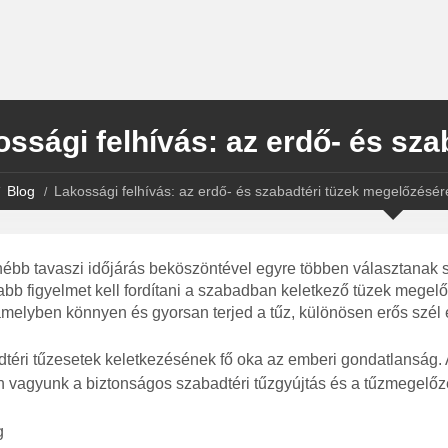
ssági felhívás: az erdő- és sz
Blog
Lakossági felhívás: az erdő- és szabadtéri tüzek megelőzésér
ébb tavaszi időjárás beköszöntével egyre többen választanak 
abb figyelmet kell fordítani a szabadban keletkező tüzek megelő
 amelyben könnyen és gyorsan terjed a tűz, különösen erős szél 
téri tűzesetek keletkezésének fő oka az emberi gondatlanság.
n vagyunk a biztonságos szabadtéri tűzgyújtás és a tűzmegelőz