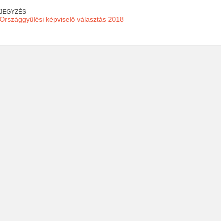
EJEGYZÉS
. Országgyűlési képviselő választás 2018