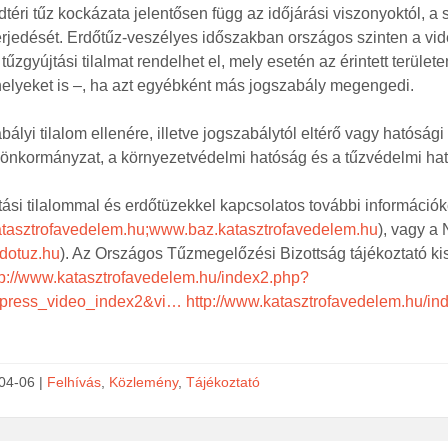
téri tűz kockázata jelentősen függ az időjárási viszonyoktól, a s
rjedését. Erdőtűz-veszélyes időszakban országos szinten a vidékf
tűzgyújtási tilalmat rendelhet el, mely esetén az érintett területen
elyeket is –, ha azt egyébként más jogszabály megengedi.
bályi tilalom ellenére, illetve jogszabálytól eltérő vagy hatósá
 önkormányzat, a környezetvédelmi hatóság és a tűzvédelmi hat
ási tilalommal és erdőtüzekkel kapcsolatos további információké
tasztrofavedelem.hu;
www.baz.katasztrofavedelem.hu
), vagy a
dotuz.hu
). Az Országos Tűzmegelőzési Bizottság tájékoztató kisf
tp://www.katasztrofavedelem.hu/index2.php?
press_video_index2&vi…
http://www.katasztrofavedelem.hu/
04-06 |
Felhívás
,
Közlemény
,
Tájékoztató