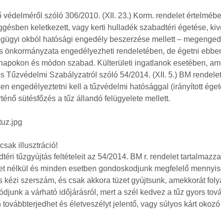
 védelméről szóló 306/2010. (XII. 23.) Korm. rendelet értelmébe
gésben keletkezett, vagy kerti hulladék szabadtéri égetése, kiv
ügyi okból hatósági engedély beszerzése mellett – megengedi. 
s önkormányzata engedélyezheti rendeletében, de égetni ebben
 napokon és módon szabad. Külterületi ingatlanok esetében, a
 Tűzvédelmi Szabályzatról szóló 54/2014. (XII. 5.) BM rendelet 
en engedélyeztetni kell a tűzvédelmi hatósággal (irányított éget
rténő sütésfőzés a tűz állandó felügyelete mellett.
sak illusztráció!
téri tűzgyújtás feltételeit az 54/2014. BM r. rendelet tartalmaz
et nélkül és minden esetben gondoskodjunk megfelelő mennyisé
 kézi szerszám, és csak akkora tüzet gyújtsunk, amekkorát folya
djunk a várható időjárásról, mert a szél kedvez a tűz gyors tová
továbbterjedhet és életveszélyt jelentő, vagy súlyos kárt okozó 