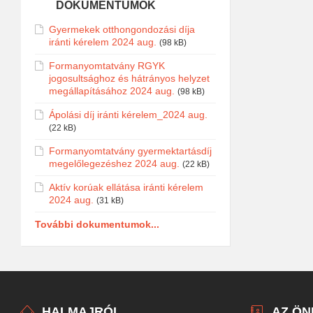
DOKUMENTUMOK
Gyermekek otthongondozási díja
iránti kérelem 2024 aug.
(98 kB)
Formanyomtatvány RGYK
jogosultsághoz és hátrányos helyzet
megállapításához 2024 aug.
(98 kB)
Ápolási díj iránti kérelem_2024 aug.
(22 kB)
Formanyomtatvány gyermektartásdíj
megelőlegezéshez 2024 aug.
(22 kB)
Aktív korúak ellátása iránti kérelem
2024 aug.
(31 kB)
További dokumentumok...
HALMAJRÓL
AZ Ö