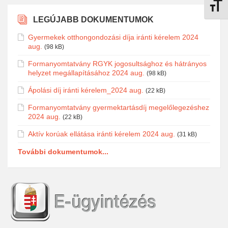
Betűmé
LEGÚJABB DOKUMENTUMOK
Gyermekek otthongondozási díja iránti kérelem 2024
aug.
(98 kB)
Formanyomtatvány RGYK jogosultsághoz és hátrányos
helyzet megállapításához 2024 aug.
(98 kB)
Ápolási díj iránti kérelem_2024 aug.
(22 kB)
Formanyomtatvány gyermektartásdíj megelőlegezéshez
2024 aug.
(22 kB)
Aktív korúak ellátása iránti kérelem 2024 aug.
(31 kB)
További dokumentumok...