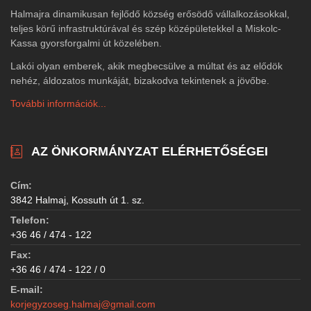
Halmajra dinamikusan fejlődő község erősödő vállalkozásokkal,
teljes körű infrastruktúrával és szép középületekkel a Miskolc-
Kassa gyorsforgalmi út közelében.
Lakói olyan emberek, akik megbecsülve a múltat és az elődök
nehéz, áldozatos munkáját, bizakodva tekintenek a jövőbe.
További információk...
AZ ÖNKORMÁNYZAT ELÉRHETŐSÉGEI
Cím:
3842 Halmaj, Kossuth út 1. sz.
Telefon:
+36 46 / 474 - 122
Fax:
+36 46 / 474 - 122 / 0
E-mail:
korjegyzoseg.halmaj@gmail.com