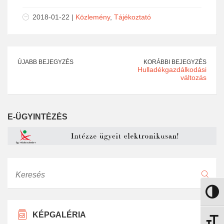
2018-01-22 |
Közlemény
,
Tájékoztató
ÚJABB BEJEGYZÉS
KORÁBBI BEJEGYZÉS
Hulladékgazdálkodási
változás
E-ÜGYINTÉZÉS
Keresés
Nagy k
KÉPGALÉRIA
Betűmé