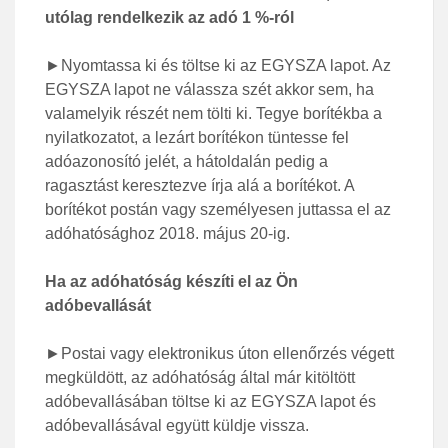
utólag rendelkezik az adó 1 %-ról
►Nyomtassa ki és töltse ki az EGYSZA lapot. Az
EGYSZA lapot ne válassza szét akkor sem, ha
valamelyik részét nem tölti ki. Tegye borítékba a
nyilatkozatot, a lezárt borítékon tüntesse fel
adóazonosító jelét, a hátoldalán pedig a
ragasztást keresztezve írja alá a borítékot. A
borítékot postán vagy személyesen juttassa el az
adóhatósághoz 2018. május 20-ig.
Ha az adóhatóság készíti el az Ön
adóbevallását
►Postai vagy elektronikus úton ellenőrzés végett
megküldött, az adóhatóság által már kitöltött
adóbevallásában töltse ki az EGYSZA lapot és
adóbevallásával együtt küldje vissza.