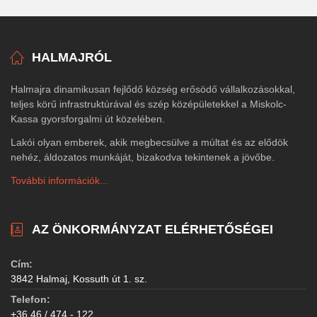
HALMAJRÓL
Halmajra dinamikusan fejlődő község erősödő vállalkozásokkal,
teljes körű infrastruktúrával és szép középületekkel a Miskolc-
Kassa gyorsforgalmi út közelében.
Lakói olyan emberek, akik megbecsülve a múltat és az elődök
nehéz, áldozatos munkáját, bizakodva tekintenek a jövőbe.
További információk...
AZ ÖNKORMÁNYZAT ELÉRHETŐSÉGEI
Cím:
3842 Halmaj, Kossuth út 1. sz.
Telefon:
+36 46 / 474 - 122