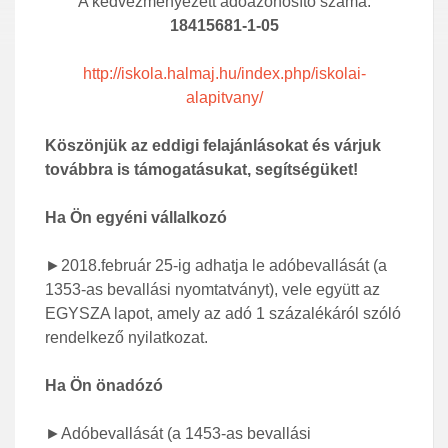
A kedvezményezett adóazonosító száma:
18415681-1-05
http://iskola.halmaj.hu/index.php/iskolai-
alapitvany/
Köszönjük az eddigi felajánlásokat és várjuk
továbbra is támogatásukat, segítségüket!
Ha Ön egyéni vállalkozó
►2018.február 25-ig adhatja le adóbevallását (a
1353-as bevallási nyomtatványt), vele együtt az
EGYSZA lapot, amely az adó 1 százalékáról szóló
rendelkező nyilatkozat.
Ha Ön önadózó
►Adóbevallását (a 1453-as bevallási