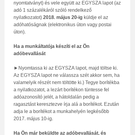
nyomtatványt) és vele együtt az EGYSZA lapot (az
adó 1 százalékáról szóló rendelkező
nyilatkozatot)
2018. május 20-ig
küldje el az
adóhatóságnak (elektronikus úton vagy postai
úton).
Ha a munkáltatója készíti el az Ön
adóbevallását
►Nyomtassa ki az EGYSZA lapot, majd töltse ki.
Az EGYSZA lapot ne válassza szét akkor sem, ha
valamelyik részét nem töltötte ki.) Tegye borítékba
a nyilatkozatot, a lezárt borítékon tüntesse fel
adóazonosító jelét, a hátoldalán pedig a
ragasztást keresztezve írja alá a borítékot. Ezután
adja le a borítékot a munkahelyén legkésőbb
2017. május 10-ig.
Ha Ön már beküldte az adóbevallását, és