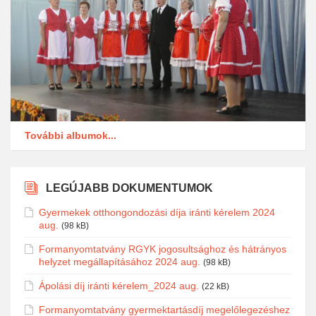
További albumok...
LEGÚJABB DOKUMENTUMOK
Gyermekek otthongondozási díja iránti kérelem 2024
aug.
(98 kB)
Formanyomtatvány RGYK jogosultsághoz és hátrányos
helyzet megállapításához 2024 aug.
(98 kB)
Ápolási díj iránti kérelem_2024 aug.
(22 kB)
Formanyomtatvány gyermektartásdíj megelőlegezéshez