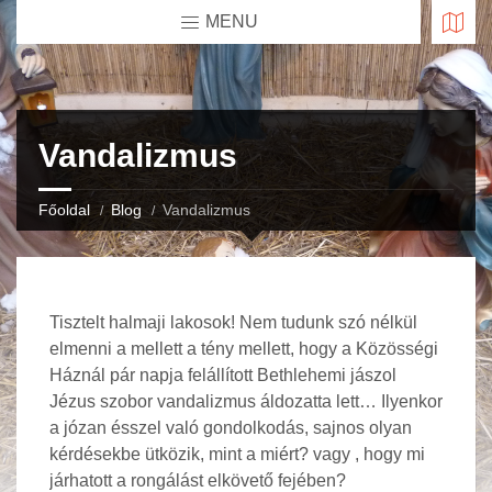
MENU
Vandalizmus
Főoldal
Blog
Vandalizmus
Tisztelt halmaji lakosok! Nem tudunk szó nélkül
elmenni a mellett a tény mellett, hogy a Közösségi
Háznál pár napja felállított Bethlehemi jászol
Jézus szobor vandalizmus áldozatta lett… Ilyenkor
a józan ésszel való gondolkodás, sajnos olyan
kérdésekbe ütközik, mint a miért? vagy , hogy mi
járhatott a rongálást elkövető fejében?