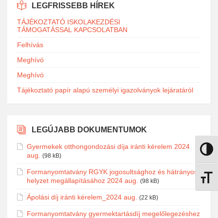
LEGFRISSEBB HÍREK
TÁJÉKOZTATÓ ISKOLAKEZDÉSI
TÁMOGATÁSSAL KAPCSOLATBAN
Felhívás
Meghívó
Meghívó
Tájékoztató papír alapú személyi igazolványok lejáratáról
LEGÚJABB DOKUMENTUMOK
Gyermekek otthongondozási díja iránti kérelem 2024
Nagy k
aug.
(98 kB)
Formanyomtatvány RGYK jogosultsághoz és hátrányos
Betűmé
helyzet megállapításához 2024 aug.
(98 kB)
Ápolási díj iránti kérelem_2024 aug.
(22 kB)
Formanyomtatvány gyermektartásdíj megelőlegezéshez