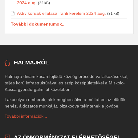
2024 aug.
(22 kB)
Aktív korúak ellátása iránti kérelem 2024 aug.
(31 kB)
További dokumentumok...
HALMAJRÓL
Halmajra dinamikusan fejlődő község erősödő vállalkozásokkal,
teljes körű infrastruktúrával és szép középületekkel a Miskolc-
Kassa gyorsforgalmi út közelében.
Lakói olyan emberek, akik megbecsülve a múltat és az elődök
nehéz, áldozatos munkáját, bizakodva tekintenek a jövőbe.
További információk...
AZ ÖNKORMÁNYZAT ELÉRHETŐSÉGEI