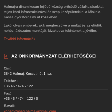
Halmajra dinamikusan fejlődő község erősödő vállalkozásokkal,
teljes körű infrastruktúrával és szép középületekkel a Miskolc-
Kassa gyorsforgalmi út közelében.
Lakói olyan emberek, akik megbecsülve a múltat és az elődök
nehéz, áldozatos munkáját, bizakodva tekintenek a jövőbe.
További információk...
AZ ÖNKORMÁNYZAT ELÉRHETŐSÉGEI
Cím:
3842 Halmaj, Kossuth út 1. sz.
Telefon:
+36 46 / 474 - 122
Fax:
+36 46 / 474 - 122 / 0
E-mail:
korjegyzoseg.halmaj@gmail.com