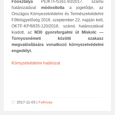
Főosztálya
PE/KTF/5161-93/2017. számú
határozatával
módosította
a jogelődje, az
Országos Környezetvédelmi és Természetvédelmi
Főfelügyelőség 2016. szeptember 22. napján kelt,
OKTF-KP/6835-120/2016. számú határozatával
kiadott, az
M30 gyorsforgalmi út Miskolc —
Tornyosnémeti közötti szakasz
megvalósítására vonatkozó környezetvédelmi
engedélyt.
Környzetvédelmi határozat
2017-11-03 |
Felhívás