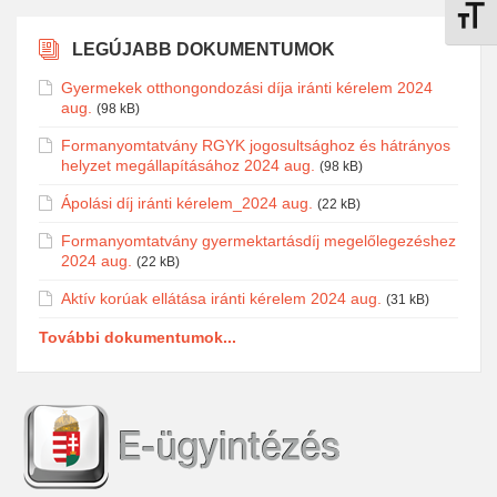
Betűmé
LEGÚJABB DOKUMENTUMOK
Gyermekek otthongondozási díja iránti kérelem 2024
aug.
(98 kB)
Formanyomtatvány RGYK jogosultsághoz és hátrányos
helyzet megállapításához 2024 aug.
(98 kB)
Ápolási díj iránti kérelem_2024 aug.
(22 kB)
Formanyomtatvány gyermektartásdíj megelőlegezéshez
2024 aug.
(22 kB)
Aktív korúak ellátása iránti kérelem 2024 aug.
(31 kB)
További dokumentumok...