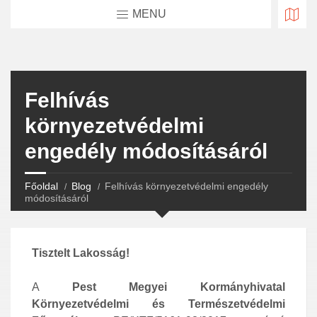
MENU
Felhívás
környezetvédelmi
engedély módosításáról
Főoldal
Blog
Felhívás környezetvédelmi engedély
módosításáról
Tisztelt Lakosság!
A
Pest Megyei Kormányhivatal
Környezetvédelmi és Természetvédelmi