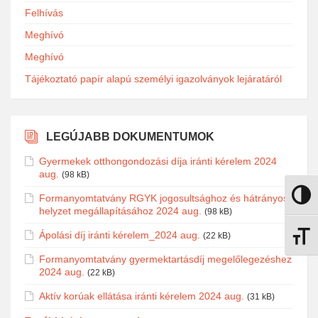
Felhívás
Meghívó
Meghívó
Tájékoztató papír alapú személyi igazolványok lejáratáról
LEGÚJABB DOKUMENTUMOK
Gyermekek otthongondozási díja iránti kérelem 2024
aug.
(98 kB)
Formanyomtatvány RGYK jogosultsághoz és hátrányos
Nagy k
helyzet megállapításához 2024 aug.
(98 kB)
Ápolási díj iránti kérelem_2024 aug.
(22 kB)
Betűmé
Formanyomtatvány gyermektartásdíj megelőlegezéshez
2024 aug.
(22 kB)
Aktív korúak ellátása iránti kérelem 2024 aug.
(31 kB)