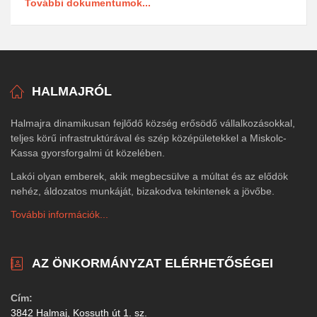
További dokumentumok...
HALMAJRÓL
Halmajra dinamikusan fejlődő község erősödő vállalkozásokkal,
teljes körű infrastruktúrával és szép középületekkel a Miskolc-
Kassa gyorsforgalmi út közelében.
Lakói olyan emberek, akik megbecsülve a múltat és az elődök
nehéz, áldozatos munkáját, bizakodva tekintenek a jövőbe.
További információk...
AZ ÖNKORMÁNYZAT ELÉRHETŐSÉGEI
Cím:
3842 Halmaj, Kossuth út 1. sz.