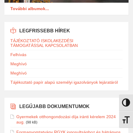
További albumok...
LEGFRISSEBB HÍREK
TÁJÉKOZTATÓ ISKOLAKEZDÉSI
TÁMOGATÁSSAL KAPCSOLATBAN
Felhívás
Meghívó
Meghívó
Tájékoztató papír alapú személyi igazolványok lejáratáról
Nagy k
LEGÚJABB DOKUMENTUMOK
Gyermekek otthongondozási díja iránti kérelem 2024
Betűmé
aug.
(98 kB)
Formanyomtatvány RGYK jogosultsághoz és hátrányos