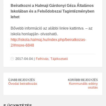
Beíratkozni a Halmaji Gárdonyi Géza Általános
Iskolában és a Felsődobszai Tagintézményben
lehet
Bővebb információ az alábbi linkre kattintva – az
iskola honlapján- olvasható.
http://iskola.halmaj.hu/index.php/beiratkozas-
2/#more-6848
2017-04-04 |
Felhívás
,
Tájékoztató
ÚJABB BEJEGYZÉS
KORÁBBI BEJEGYZÉS
Óvodai beiratkozás
Kommunális edény
osztás
E-ÜGYINTÉZÉS