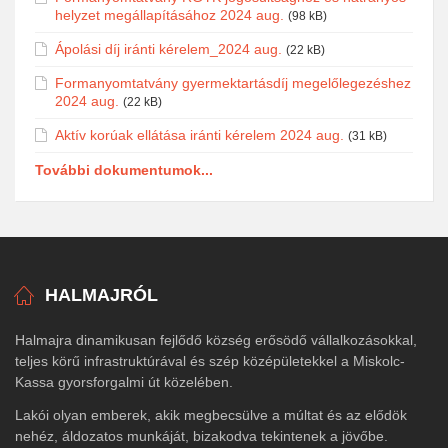
helyzet megállapításához 2024 aug.
(98 kB)
Ápolási díj iránti kérelem_2024 aug.
(22 kB)
Formanyomtatvány gyermektartásdíj megelőlegezéshez
2024 aug.
(22 kB)
Aktív korúak ellátása iránti kérelem 2024 aug.
(31 kB)
További dokumentumok...
HALMAJRÓL
Halmajra dinamikusan fejlődő község erősödő vállalkozásokkal,
teljes körű infrastruktúrával és szép középületekkel a Miskolc-
Kassa gyorsforgalmi út közelében.
Lakói olyan emberek, akik megbecsülve a múltat és az elődök
nehéz, áldozatos munkáját, bizakodva tekintenek a jövőbe.