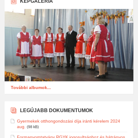
KÉPGALÉRIA
További albumok...
LEGÚJABB DOKUMENTUMOK
Gyermekek otthongondozási díja iránti kérelem 2024
aug.
(98 kB)
Formanyomtatvány RGYK jogosultsághoz és hátrányos