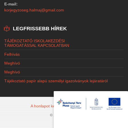
E-mail:
korjegyzoseg.halmaj@gmail.com
LEGFRISSEBB HÍREK
TÁJÉKOZTATÓ ISKOLAKEZDÉSI
TÁMOGATÁSSAL KAPCSOLATBAN
Felhívás
Meghívó
Meghívó
Tájékoztató papír alapú személyi igazolványok lejáratáról
A honlapot készítette: Jacobi Marketing
© 2026 Halmaj.hu