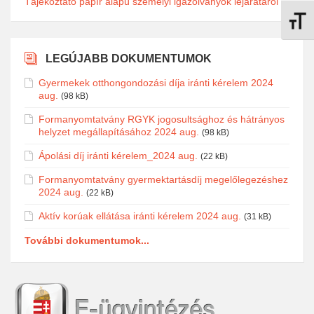
Tájékoztató papír alapú személyi igazolványok lejáratáról
Betűmé
LEGÚJABB DOKUMENTUMOK
Gyermekek otthongondozási díja iránti kérelem 2024
aug.
(98 kB)
Formanyomtatvány RGYK jogosultsághoz és hátrányos
helyzet megállapításához 2024 aug.
(98 kB)
Ápolási díj iránti kérelem_2024 aug.
(22 kB)
Formanyomtatvány gyermektartásdíj megelőlegezéshez
2024 aug.
(22 kB)
Aktív korúak ellátása iránti kérelem 2024 aug.
(31 kB)
További dokumentumok...