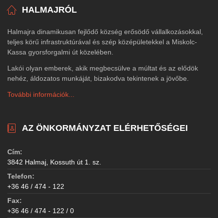
HALMAJRÓL
Halmajra dinamikusan fejlődő község erősödő vállalkozásokkal,
teljes körű infrastruktúrával és szép középületekkel a Miskolc-
Kassa gyorsforgalmi út közelében.
Lakói olyan emberek, akik megbecsülve a múltat és az elődök
nehéz, áldozatos munkáját, bizakodva tekintenek a jövőbe.
További információk...
AZ ÖNKORMÁNYZAT ELÉRHETŐSÉGEI
Cím:
3842 Halmaj, Kossuth út 1. sz.
Telefon:
+36 46 / 474 - 122
Fax:
+36 46 / 474 - 122 / 0