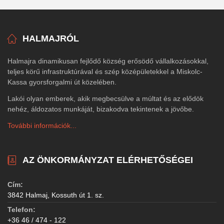
HALMAJRÓL
Halmajra dinamikusan fejlődő község erősödő vállalkozásokkal,
teljes körű infrastruktúrával és szép középületekkel a Miskolc-
Kassa gyorsforgalmi út közelében.
Lakói olyan emberek, akik megbecsülve a múltat és az elődök
nehéz, áldozatos munkáját, bizakodva tekintenek a jövőbe.
További információk...
AZ ÖNKORMÁNYZAT ELÉRHETŐSÉGEI
Cím:
3842 Halmaj, Kossuth út 1. sz.
Telefon:
+36 46 / 474 - 122