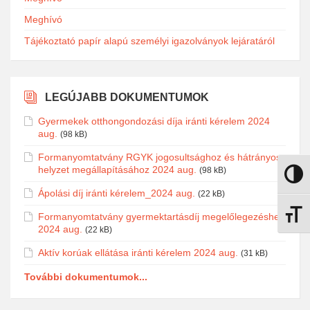
Meghívó
Tájékoztató papír alapú személyi igazolványok lejáratáról
LEGÚJABB DOKUMENTUMOK
Gyermekek otthongondozási díja iránti kérelem 2024
aug.
(98 kB)
Formanyomtatvány RGYK jogosultsághoz és hátrányos
helyzet megállapításához 2024 aug.
(98 kB)
Nagy k
Ápolási díj iránti kérelem_2024 aug.
(22 kB)
Formanyomtatvány gyermektartásdíj megelőlegezéshez
Betűmé
2024 aug.
(22 kB)
Aktív korúak ellátása iránti kérelem 2024 aug.
(31 kB)
További dokumentumok...