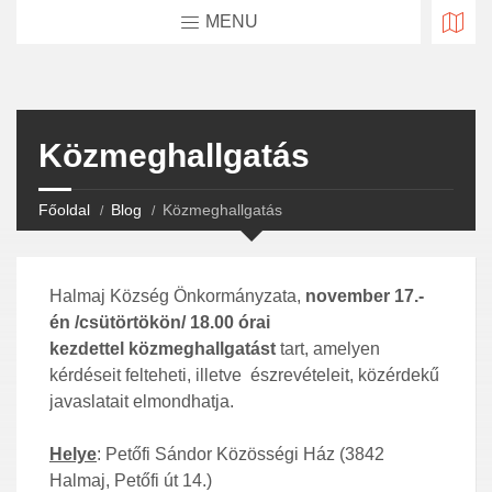
MENU
Közmeghallgatás
Főoldal
Blog
Közmeghallgatás
Halmaj Község Önkormányzata,
november 17.-
én /csütörtökön/ 18.00 órai
kezdettel
közmeghallgatást
tart, amelyen
kérdéseit felteheti, illetve észrevételeit, közérdekű
javaslatait elmondhatja.
Helye
: Petőfi Sándor Közösségi Ház (3842
Halmaj, Petőfi út 14.)