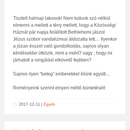
Tisztelt halmaji lakosok! Nem tudunk szó nélkül
elmenni a mellett a tény mellett, hogy a Közösségi
Háznál pár napja felállított Bethlehemi jászol
Jézus szobor vandalizmus áldozatta lett… Ilyenkor
a józan ésszel való gondolkodás, sajnos olyan
kérdésekbe ütközik, mint a miért? vagy , hogy mi
járhatott a rongálást elkövető fejében?
Sajnos ilyen “beteg” emberekkel élünk együtt…
Reményeink szerint elnyeri méltó büntetését!
2017-12-11
|
Egyéb