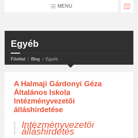
MENU
Egyéb
Főoldal
Blog
Egyéb
A Halmaji Gárdonyi Géza
Általános Iskola
Intézményvezetői
álláshirdetése
Intézményvezetői
álláshirdetés