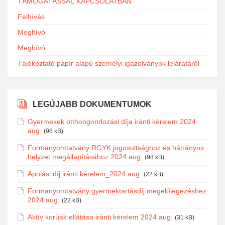
TÁMOGATÁSSAL KAPCSOLATBAN
Felhívás
Meghívó
Meghívó
Tájékoztató papír alapú személyi igazolványok lejáratáról
LEGÚJABB DOKUMENTUMOK
Gyermekek otthongondozási díja iránti kérelem 2024
aug.
(98 kB)
Formanyomtatvány RGYK jogosultsághoz és hátrányos
helyzet megállapításához 2024 aug.
(98 kB)
Ápolási díj iránti kérelem_2024 aug.
(22 kB)
Formanyomtatvány gyermektartásdíj megelőlegezéshez
2024 aug.
(22 kB)
Aktív korúak ellátása iránti kérelem 2024 aug.
(31 kB)