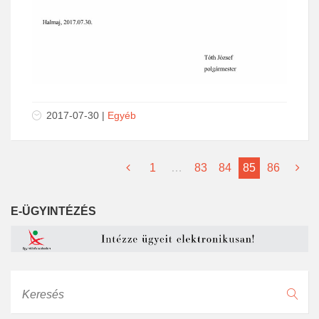
2017-07-30
|
Egyéb
1
…
83
84
85
86
E-ÜGYINTÉZÉS
Keresés