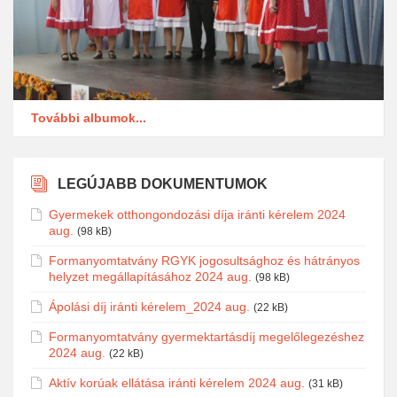
További albumok...
LEGÚJABB DOKUMENTUMOK
Gyermekek otthongondozási díja iránti kérelem 2024
aug.
(98 kB)
Formanyomtatvány RGYK jogosultsághoz és hátrányos
helyzet megállapításához 2024 aug.
(98 kB)
Ápolási díj iránti kérelem_2024 aug.
(22 kB)
Formanyomtatvány gyermektartásdíj megelőlegezéshez
2024 aug.
(22 kB)
Aktív korúak ellátása iránti kérelem 2024 aug.
(31 kB)