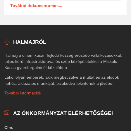
További dokumentumok...
HALMAJRÓL
Halmajra dinamikusan fejlődő község erősödő vállalkozásokkal,
teljes körű infrastruktúrával és szép középületekkel a Miskolc-
Kassa gyorsforgalmi út közelében.
Lakói olyan emberek, akik megbecsülve a múltat és az elődök
nehéz, áldozatos munkáját, bizakodva tekintenek a jövőbe.
További információk...
AZ ÖNKORMÁNYZAT ELÉRHETŐSÉGEI
Cím: