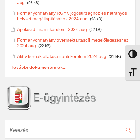
aug.
(98 kB)
Formanyomtatvány RGYK jogosultsághoz és hátrányos
helyzet megállapításához 2024 aug.
(98 kB)
Ápolási díj iránti kérelem_2024 aug.
(22 kB)
Formanyomtatvány gyermektartásdíj megelőlegezéshez
2024 aug.
(22 kB)
Nagy k
Aktív korúak ellátása iránti kérelem 2024 aug.
(31 kB)
További dokumentumok...
Betűmé
Keresés