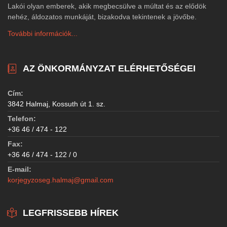
Lakói olyan emberek, akik megbecsülve a múltat és az elődök
nehéz, áldozatos munkáját, bizakodva tekintenek a jövőbe.
További információk...
AZ ÖNKORMÁNYZAT ELÉRHETŐSÉGEI
Cím:
3842 Halmaj, Kossuth út 1. sz.
Telefon:
+36 46 / 474 - 122
Fax:
+36 46 / 474 - 122 / 0
E-mail:
korjegyzoseg.halmaj@gmail.com
LEGFRISSEBB HÍREK