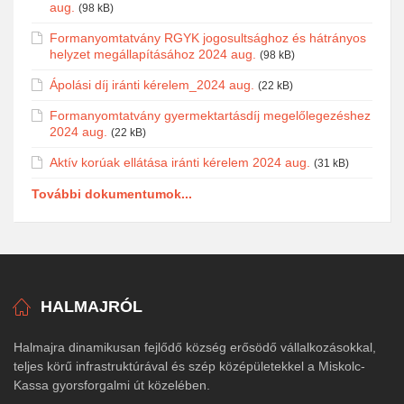
aug.
(98 kB)
Formanyomtatvány RGYK jogosultsághoz és hátrányos
helyzet megállapításához 2024 aug.
(98 kB)
Ápolási díj iránti kérelem_2024 aug.
(22 kB)
Formanyomtatvány gyermektartásdíj megelőlegezéshez
2024 aug.
(22 kB)
Aktív korúak ellátása iránti kérelem 2024 aug.
(31 kB)
További dokumentumok...
HALMAJRÓL
Halmajra dinamikusan fejlődő község erősödő vállalkozásokkal,
teljes körű infrastruktúrával és szép középületekkel a Miskolc-
Kassa gyorsforgalmi út közelében.