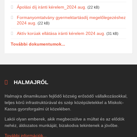
Ápolási díj iránti kérelem_2024 aug.
(22 kB)
Formanyomtatvány gyermektartásdíj megelőlegezéshez
2024 aug.
(22 kB)
Aktív korúak ellátása iránti kérelem 2024 aug.
(31 kB)
További dokumentumok...
HALMAJRÓL
Halmajra dinamikusan fejlődő község erősödő vállalkozásokkal,
teljes körű infrastruktúrával és szép középületekkel a Miskolc-
Kassa gyorsforgalmi út közelében.
Lakói olyan emberek, akik megbecsülve a múltat és az elődök
nehéz, áldozatos munkáját, bizakodva tekintenek a jövőbe.
További információk...