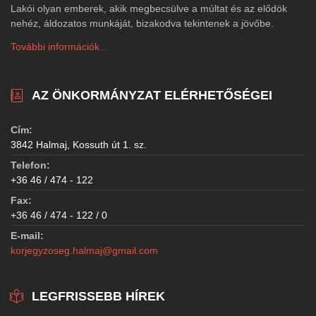
Lakói olyan emberek, akik megbecsülve a múltat és az elődök
nehéz, áldozatos munkáját, bizakodva tekintenek a jövőbe.
További információk...
AZ ÖNKORMÁNYZAT ELÉRHETŐSÉGEI
Cím:
3842 Halmaj, Kossuth út 1. sz.
Telefon:
+36 46 / 474 - 122
Fax:
+36 46 / 474 - 122 / 0
E-mail:
korjegyzoseg.halmaj@gmail.com
LEGFRISSEBB HÍREK