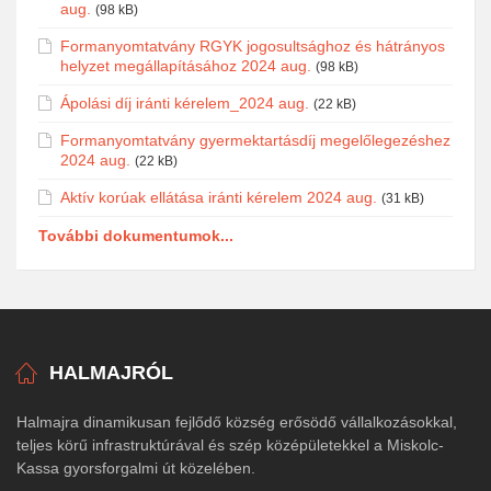
aug.
(98 kB)
Formanyomtatvány RGYK jogosultsághoz és hátrányos
helyzet megállapításához 2024 aug.
(98 kB)
Ápolási díj iránti kérelem_2024 aug.
(22 kB)
Formanyomtatvány gyermektartásdíj megelőlegezéshez
2024 aug.
(22 kB)
Aktív korúak ellátása iránti kérelem 2024 aug.
(31 kB)
További dokumentumok...
HALMAJRÓL
Halmajra dinamikusan fejlődő község erősödő vállalkozásokkal,
teljes körű infrastruktúrával és szép középületekkel a Miskolc-
Kassa gyorsforgalmi út közelében.