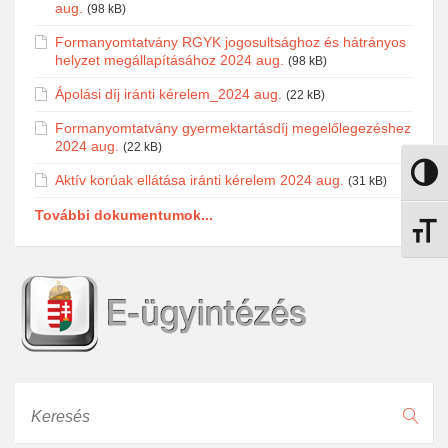
aug.
(98 kB)
Formanyomtatvány RGYK jogosultsághoz és hátrányos
helyzet megállapításához 2024 aug.
(98 kB)
Ápolási díj iránti kérelem_2024 aug.
(22 kB)
Formanyomtatvány gyermektartásdíj megelőlegezéshez
2024 aug.
(22 kB)
Nagy k
Aktív korúak ellátása iránti kérelem 2024 aug.
(31 kB)
További dokumentumok...
Betűmé
Keresés