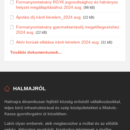
Formanyomtatvány RGYK jogosultsághoz és hátrányos
helyzet megállapításához 2024 aug.
(98 kB)
Ápolási díj iránti kérelem_2024 aug.
(22 kB)
Formanyomtatvány gyermektartásdíj megelőlegezéshez
2024 aug.
(22 kB)
Aktív korúak ellátása iránti kérelem 2024 aug.
(31 kB)
További dokumentumok...
HALMAJRÓL
Halmajra dinamikusan fejlődő község erősödő vállalkozásokkal,
teljes körű infrastruktúrával és szép középületekkel a Miskolc-
Kassa gyorsforgalmi út közelében.
Lakói olyan emberek, akik megbecsülve a múltat és az elődök
nehéz, áldozatos munkáját, bizakodva tekintenek a jövőbe.