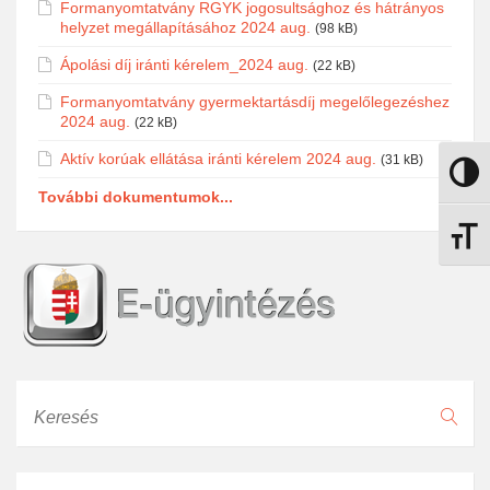
Formanyomtatvány RGYK jogosultsághoz és hátrányos
helyzet megállapításához 2024 aug.
(98 kB)
Ápolási díj iránti kérelem_2024 aug.
(22 kB)
Formanyomtatvány gyermektartásdíj megelőlegezéshez
2024 aug.
(22 kB)
Aktív korúak ellátása iránti kérelem 2024 aug.
(31 kB)
Nagy k
További dokumentumok...
Betűmé
Keresés