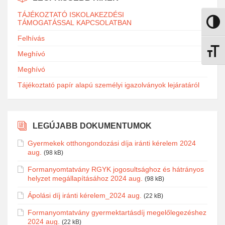
TÁJÉKOZTATÓ ISKOLAKEZDÉSI
TÁMOGATÁSSAL KAPCSOLATBAN
Nagy k
Felhívás
Betűmé
Meghívó
Meghívó
Tájékoztató papír alapú személyi igazolványok lejáratáról
LEGÚJABB DOKUMENTUMOK
Gyermekek otthongondozási díja iránti kérelem 2024
aug.
(98 kB)
Formanyomtatvány RGYK jogosultsághoz és hátrányos
helyzet megállapításához 2024 aug.
(98 kB)
Ápolási díj iránti kérelem_2024 aug.
(22 kB)
Formanyomtatvány gyermektartásdíj megelőlegezéshez
2024 aug.
(22 kB)