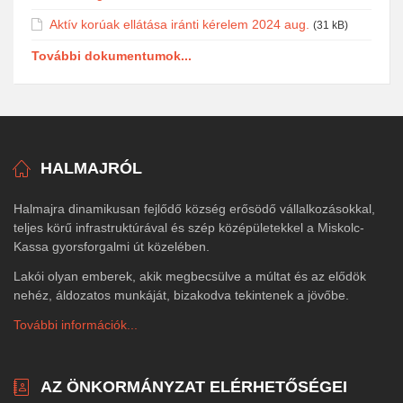
Aktív korúak ellátása iránti kérelem 2024 aug.
(31 kB)
További dokumentumok...
HALMAJRÓL
Halmajra dinamikusan fejlődő község erősödő vállalkozásokkal,
teljes körű infrastruktúrával és szép középületekkel a Miskolc-
Kassa gyorsforgalmi út közelében.
Lakói olyan emberek, akik megbecsülve a múltat és az elődök
nehéz, áldozatos munkáját, bizakodva tekintenek a jövőbe.
További információk...
AZ ÖNKORMÁNYZAT ELÉRHETŐSÉGEI