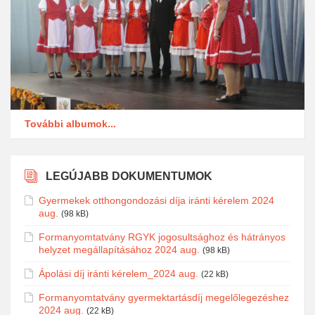
További albumok...
LEGÚJABB DOKUMENTUMOK
Gyermekek otthongondozási díja iránti kérelem 2024
aug.
(98 kB)
Formanyomtatvány RGYK jogosultsághoz és hátrányos
helyzet megállapításához 2024 aug.
(98 kB)
Ápolási díj iránti kérelem_2024 aug.
(22 kB)
Formanyomtatvány gyermektartásdíj megelőlegezéshez
2024 aug.
(22 kB)