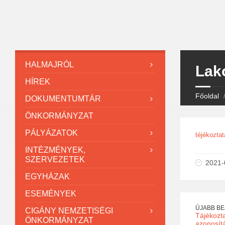
HALMAJRÓL
Lako
HÍREK
Főoldal
DOKUMENTUMTÁR
ÖNKORMÁNYZAT
PÁLYÁZATOK
téjékoztat
INTÉZMÉNYEK,
SZERVEZETEK
2021-
EGYHÁZAK
ESEMÉNYEK
ÚJABB B
CIGÁNY NEMZETISÉGI
Tájékozta
ÖNKORMÁNYZAT
azonosít