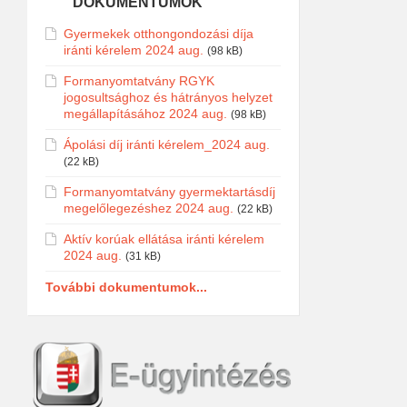
DOKUMENTUMOK
Gyermekek otthongondozási díja
iránti kérelem 2024 aug.
(98 kB)
Formanyomtatvány RGYK
jogosultsághoz és hátrányos helyzet
megállapításához 2024 aug.
(98 kB)
Ápolási díj iránti kérelem_2024 aug.
(22 kB)
Formanyomtatvány gyermektartásdíj
megelőlegezéshez 2024 aug.
(22 kB)
Aktív korúak ellátása iránti kérelem
2024 aug.
(31 kB)
További dokumentumok...