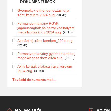
DOKUMENTUMOK
Gyermekek otthongondozási díja
iránti kérelem 2024 aug.
(98 kB)
Formanyomtatvány RGYK
jogosultsághoz és hátrányos helyzet
megállapításához 2024 aug.
(98 kB)
Ápolási díj iránti kérelem_2024 aug.
(22 kB)
Formanyomtatvány gyermektartásdíj
megelőlegezéshez 2024 aug.
(22 kB)
Aktív korúak ellátása iránti kérelem
2024 aug.
(31 kB)
További dokumentumok...
HALMAJRÓL
AZ Ö