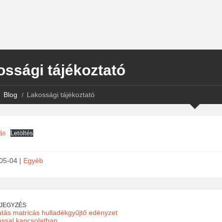
ssági tájékoztató
Blog
Lakossági tájékoztató
ás
Letöltés
05-04 |
Egyéb
EJEGYZÉS
tás matricás hulladékgyűjtő edényzet
ással kapcsolatban