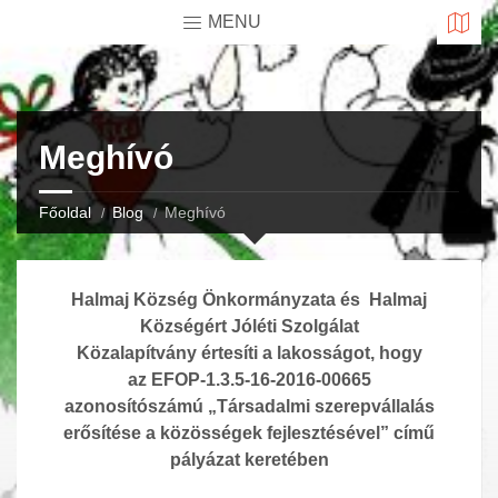
MENU
Meghívó
Főoldal
Blog
Meghívó
Halmaj Község Önkormányzata és
Halmaj
Községért Jóléti Szolgálat
Közalapítvány
értesíti a lakosságot, hogy
az
EFOP-1.3.5-16-2016-00665
azonosítószámú
„Társadalmi szerepvállalás
erősítése a közösségek fejlesztésével” című
pályázat keretében