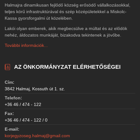
Halmajra dinamikusan fejlődő község erősödő vállalkozásokkal,
teljes körű infrastruktúrával és szép középületekkel a Miskolc-
Kassa gyorsforgalmi út közelében.
Lakói olyan emberek, akik megbecsülve a múltat és az elődök
nehéz, áldozatos munkáját, bizakodva tekintenek a jövőbe.
További információk...
AZ ÖNKORMÁNYZAT ELÉRHETŐSÉGEI
Cím:
3842 Halmaj, Kossuth út 1. sz.
Telefon:
+36 46 / 474 - 122
Fax:
+36 46 / 474 - 122 / 0
E-mail:
korjegyzoseg.halmaj@gmail.com