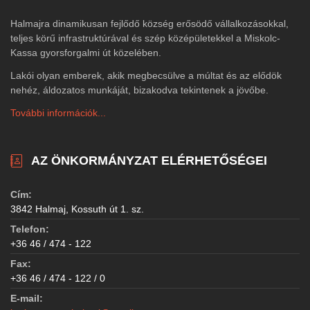
Halmajra dinamikusan fejlődő község erősödő vállalkozásokkal,
teljes körű infrastruktúrával és szép középületekkel a Miskolc-
Kassa gyorsforgalmi út közelében.
Lakói olyan emberek, akik megbecsülve a múltat és az elődök
nehéz, áldozatos munkáját, bizakodva tekintenek a jövőbe.
További információk...
AZ ÖNKORMÁNYZAT ELÉRHETŐSÉGEI
Cím:
3842 Halmaj, Kossuth út 1. sz.
Telefon:
+36 46 / 474 - 122
Fax:
+36 46 / 474 - 122 / 0
E-mail: