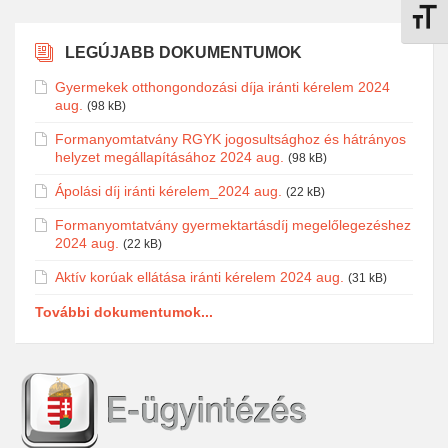
Betűmé
LEGÚJABB DOKUMENTUMOK
Gyermekek otthongondozási díja iránti kérelem 2024
aug.
(98 kB)
Formanyomtatvány RGYK jogosultsághoz és hátrányos
helyzet megállapításához 2024 aug.
(98 kB)
Ápolási díj iránti kérelem_2024 aug.
(22 kB)
Formanyomtatvány gyermektartásdíj megelőlegezéshez
2024 aug.
(22 kB)
Aktív korúak ellátása iránti kérelem 2024 aug.
(31 kB)
További dokumentumok...